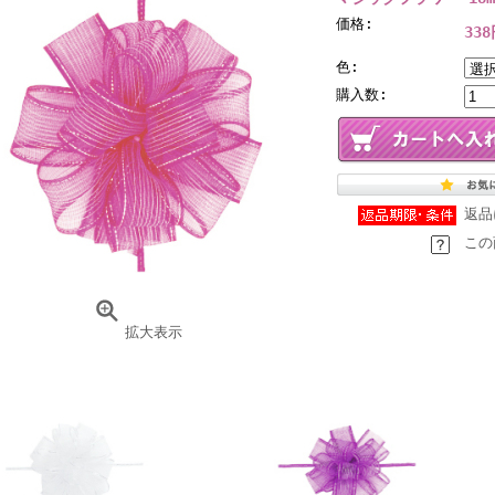
価格:
33
色:
購入数:
返品
この
拡大表示