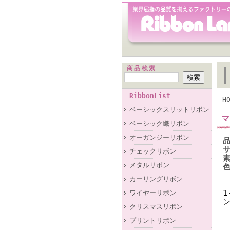
商品検索
RibbonList
H
ベーシックスリットリボン
マ
ベーシック織リボン
オーガンジーリボン
品
サ
チェックリボン
素
メタルリボン
色
カーリングリボン
ワイヤーリボン
クリスマスリボン
プリントリボン