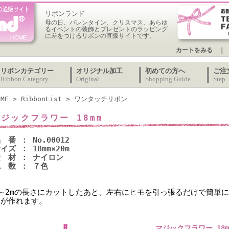
リボンランド
母の日、バレンタイン、クリスマス、あらゆ
るイベントの装飾とプレゼントのラッピング
に差をつけるリボンの直販サイトです。
カートをみる
｜
リボンカテゴリー
オリジナル加工
初めての方へ
ご注
Ribbon Category
Original
Shopping Guide
Step
OME
>
RibbonList
>
ワンタッチリボン
ジックフラワー 18mm
 番 ： No.00012
イズ ： 18mm×20m
 材 ： ナイロン
 数 ： ７色
1～2mの長さにカットしたあと、左右にヒモを引っ張るだけで簡単
ンが作れます。
マジックフラワー 18m