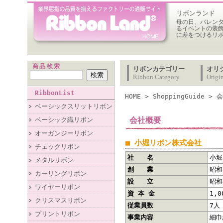
リボンランド
母の日、バレン
るイベントの装
に差をつけるリ
商品検索
リボンカテゴリー
オリ
Ribbon Category
Origi
RibbonList
HOME
>
ShoppingGuide
>
会
ベーシックスリットリボン
会社概要
ベーシック織リボン
オーガンジーリボン
■ 小堀リボン株式会社
チェックリボン
社 名
小堀
メタルリボン
創 業
昭和
カーリングリボン
設 立
昭和
ワイヤーリボン
資 本 金
1,
クリスマスリボン
従業員数
7人
プリントリボン
事業内容
細巾