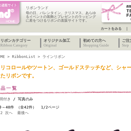
リボンランド
母の日、バレンタイン、クリスマス、あらゆ
るイベントの装飾とプレゼントのラッピング
に差をつけるリボンの直販サイトです。
カートをみる
｜
リボンカテゴリー
オリジナル加工
初めての方へ
ご注
Ribbon Category
Original
Shopping Guide
Step
OME
>
RibbonList
> ラインリボン
トリコロールやツートン、ゴールドステッチなど、シャ
したリボンです。
商品一覧
明付き
/ 写真のみ
件～40件 （全42件） 1/2ページ
2
次へ
最後へ