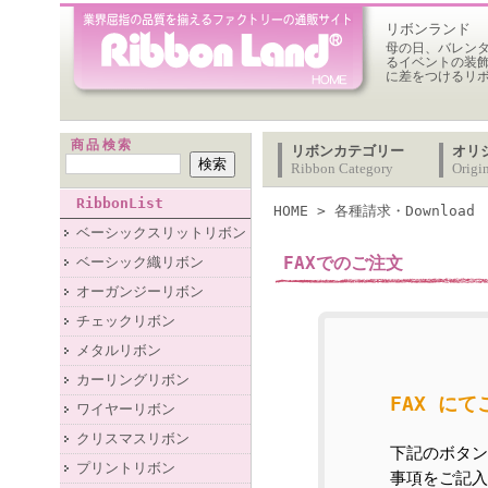
リボンランド
母の日、バレン
るイベントの装
に差をつけるリ
商品検索
リボンカテゴリー
オリ
Ribbon Category
Origi
RibbonList
HOME
>
各種請求・Download
ベーシックスリットリボン
FAXでのご注文
ベーシック織リボン
オーガンジーリボン
チェックリボン
メタルリボン
カーリングリボン
FAX に
ワイヤーリボン
クリスマスリボン
下記のボタン
プリントリボン
事項をご記入の